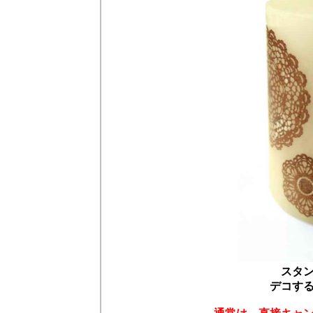
スタ
デコす