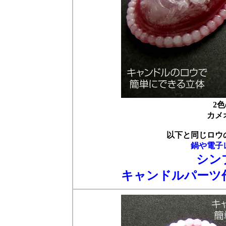
2
カメ
以下と同じロウ
鍋や電子
シン
キャンドルパーツ作