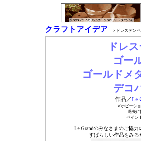
クラフトアイデア
＞ドレスデンペー
ドレス
ゴー
ゴールドメ
デコ
作品／
Le
※ホビーショ
過去に
ペイント
Le Grandのみなさまのご
すばらしい作品をみる