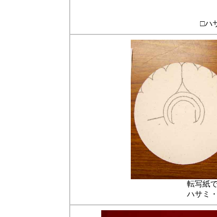
□ハ
転写紙
ハサミ