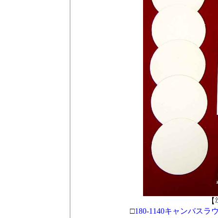
【
□
180-1140キャンバス