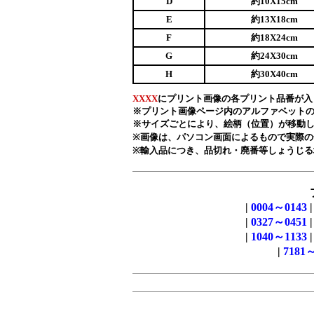
D
約10X15cm
E
約13X18cm
F
約18X24cm
G
約24X30cm
H
約30X40cm
XXXX
にプリント画像の各プリント品番が入
※プリント画像ページ内のアルファベット
※サイズごとにより、絵柄（位置）が移動
※画像は、パソコン画面によるもので実際の
※輸入品につき、品切れ・廃番等しょうじる
|
0004～0143
|
0327～0451
|
1040～1133
|
7181