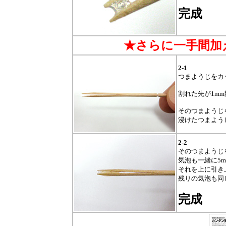
完成
★さらに一手間加
2-1
つまようじをカ
割れた先が1m
そのつまようじ
浸けたつまよう
2-2
そのつまようじ
気泡も一緒に5
それを上に引き
残りの気泡も同
完成