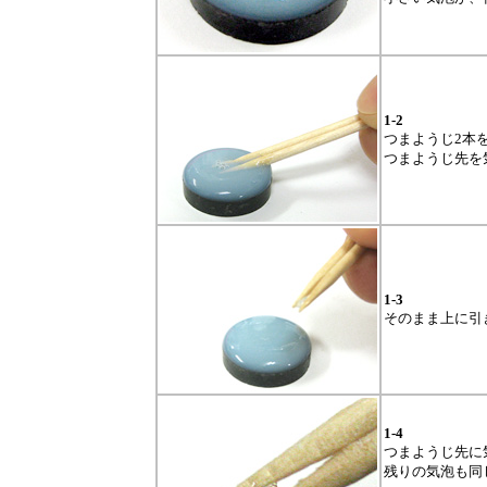
1-2
つまようじ2本
つまようじ先を
1-3
そのまま上に引
1-4
つまようじ先に
残りの気泡も同