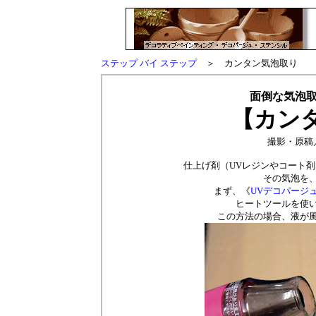
ステップ バイ ステップ
＞ カンタン気泡取り
面倒な気泡
【カン
撮影・原稿
仕上げ剤（UVレジンやコート
その気泡を
まず、《
UVデコパージュ
ヒートツールを使
この方法の場合、液が