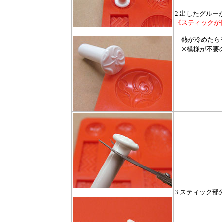
2.出したグル
《スティックが
熱が冷めたらモ
※模様が不要の
3.スティック