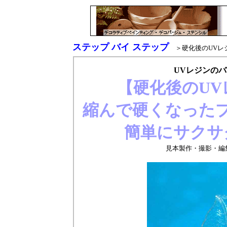
ステップ バイ ステップ
＞硬化後のUVレ
UVレジンの
【硬化後のUV
縮んで硬くなった
簡単にサクサ
見本製作・撮影・編