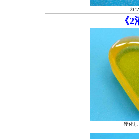
カ
《2
硬化し