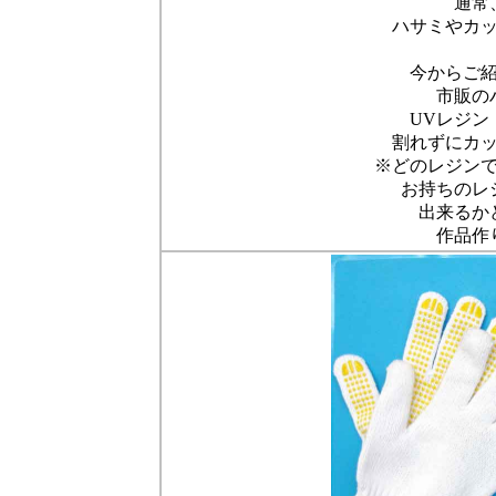
通常
ハサミやカ
今からご
市販の
UVレジン
割れずにカ
※どのレジン
お持ちのレ
出来るか
作品作