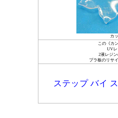
カ
この《カ
UV
2液レジ
プラ板のリサ
ステップ バイ 