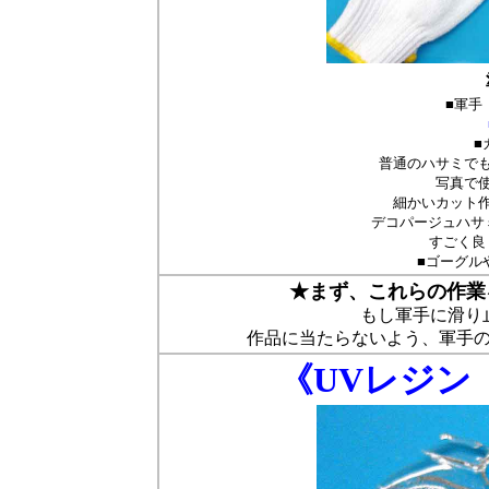
■軍手
■
普通のハサミで
写真で
細かいカット
デコパージュハサミ
すごく良
■ゴーグル
★まず、これらの作業
もし軍手に滑り
作品に当たらないよう、軍手
《UVレジン