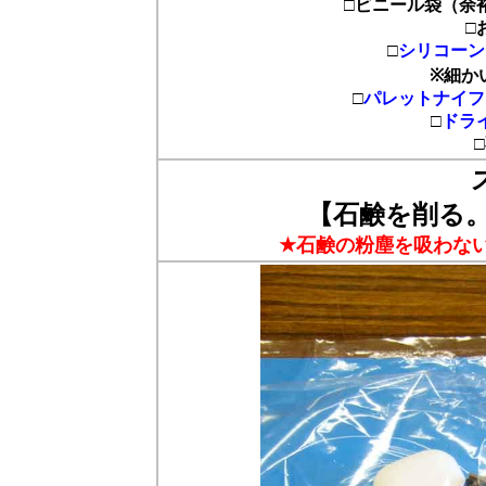
□ビニール袋（余
□
□
シリコーン
※細か
□
パレットナイフ
□
ドラ
【石鹸を削る
★石鹸の粉塵を吸わな