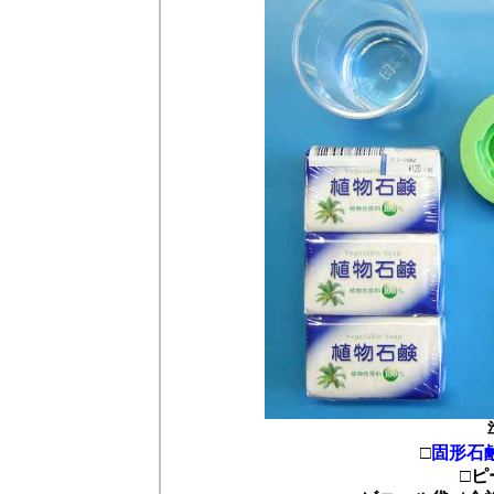
□
固形石
□ピ