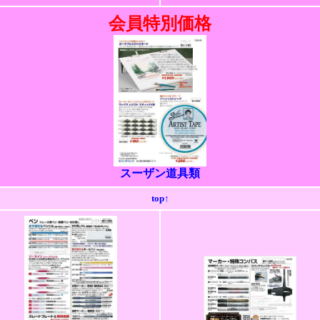
会員特別価格
スーザン道具類
top↑