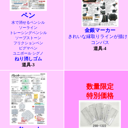
ペン
水で消せるペンシル
ソーライン
金銀マーカー
トレーシングペンシル
きれいな縁取りラインが描け
ソープストーン
コンパス
フリクションペン
ピグマペン
道具-4
ユニボール シグノ
ねり消しゴム
道具-3
数量限定
特別価格