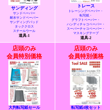
トレース
サンディング
トレーシングペーパー・
サンドペーパー
転写紙・
耐水サンドペーパー
グラフトペーパー・
サンディングパッド
ハンディチャコペーパー・
タッククロス
スーパーチャコペーパー・
スチールウール
マスキングテープ
道具-1
道具-2
店頭のみ
店頭のみ
会員特別価格
会員特別価格
大判転写紙セール
転写紙4枚セット