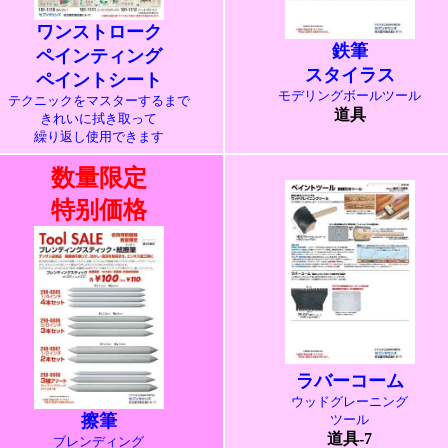
ワンストローク
鉄筆
ペインティング
スタイラス
ペイントシート
モデリングボールツール
テクニックをマスターするまで
道具
きれいに拭き取って
繰り返し使用できます
数量限定
特别価格
ラバーコーム
ウッドグレーニング
擦筆
ツール
道具-7
ブレンディング