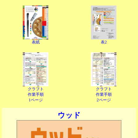
表紙
表2
クラフト
クラフト
作業手順
作業手順
1ページ
2ページ
ウッド