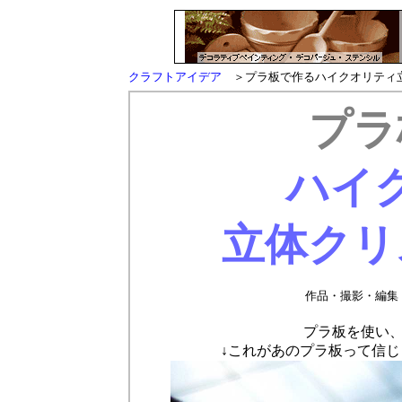
クラフトアイデア
＞プラ板で作るハイクオリティ
プラ
ハイ
立体クリ
作品・撮影・編集
プラ板を使い
↓これがあのプラ板って信