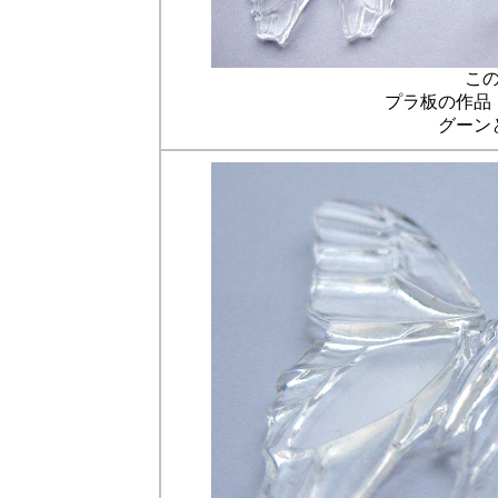
こ
プラ板の作品
グーン