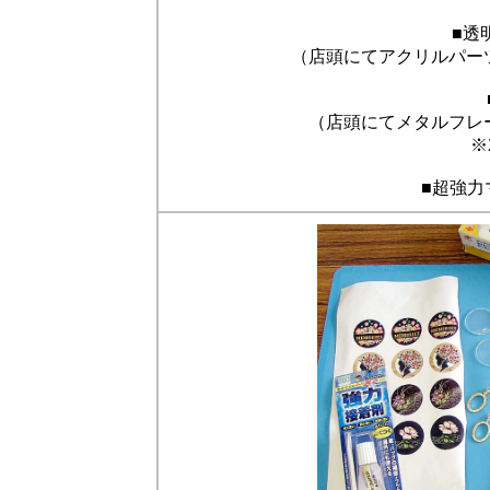
■透
（店頭にてアクリルパーツ
（店頭にてメタルフレー
※
■超強力