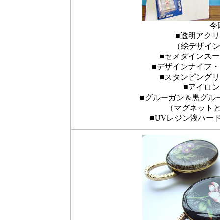
今
■透明アク
（絵デザイン
■セメダインスー
■デザインナイフ
■スタンピング
■アイロ
■グルーガン＆黒グ
（マグネット
■UVレジン液ハ