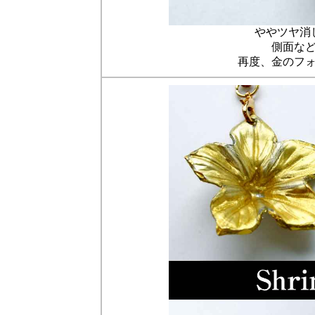
ややツヤ消
側面な
再度、金のフ