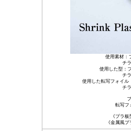
使用素材：プラ
チ
使用した型：プレ
チ
使用した転写フォイル：
チ
転写フ
《プラ板
《金属風プ