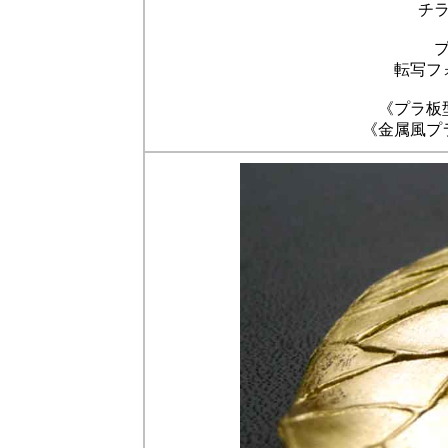
チ
転写フ
《プラ板
《金属風プ