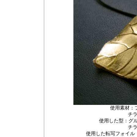
使用素材：プラ
チ
使用した型：グルー
チ
使用した転写フォイル：