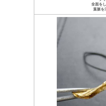
全面を
葉脈を