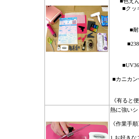
■色え
■クッ
■
■2
■UV
■カニカン
《有ると便
熱に強いシ
《作業手順
1.お好き