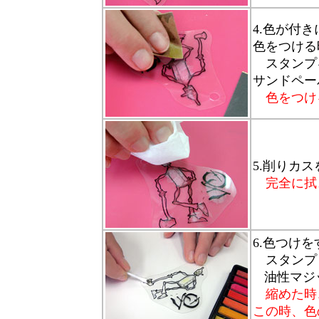
4.色が付
色をつける
スタンプ
サンドペー
色をつけ
5.削りカ
完全に拭
6.色つけ
スタンプ
油性マジ
縮めた時
この時、色