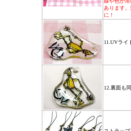
線や色が溶
あります。
に！
11.UV
12.裏面