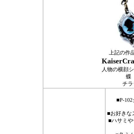
上記の作
Kaiser
人物の横顔シ
蝶
チラ
■P-1
■お好きな
■ハサミや