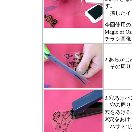
す。
捺したイ
今回使用の
Magic of 
チラシ画像
2.あらか
その周り
3.穴あけ
穴の周りに
穴をあける
※穴をあけ
ハサミで