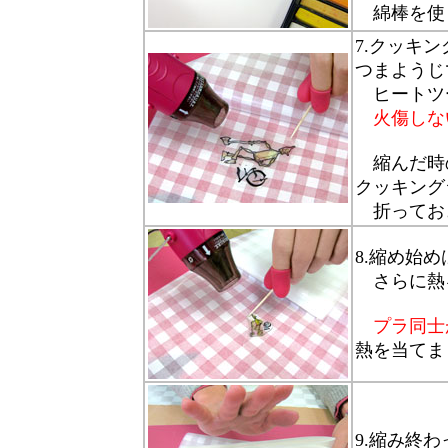
綿棒を使
7.クッキ
つまようじ
ヒートツ
火傷しな
縮んだ時
クッキング
折ってお
8.縮め始
さらに熱
プラ同士
熱を当てま
9.縮み終