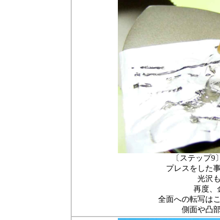
〔ステップ9
プレスをした
光沢
再度、
全面への転写は
側面や凸