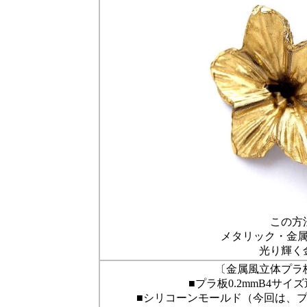
この方
メタリック・金
光り輝く
〔金属風立体プラ
■プラ板0.2mmB4サイ
■シリコーンモールド（今回は、プレ