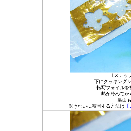
〔ステッ
下にクッキング
転写フォイルを
熱が冷めてか
裏面
※きれいに転写する方法は
【