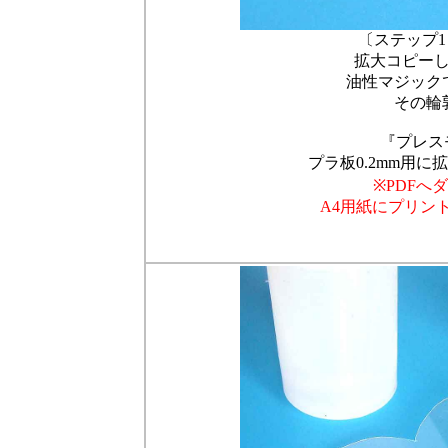
〔ステップ
拡大コピー
油性マジック
その輪
『プレスモ
プラ板0.2mm用
※PDFへ
A4用紙にプリン