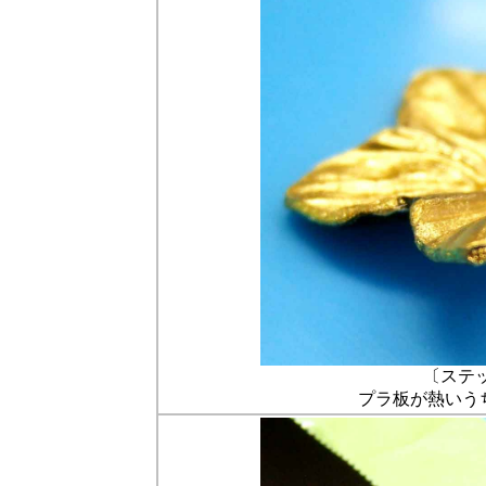
〔ステ
プラ板が熱いう