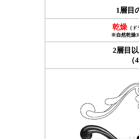
1層目
乾燥
（ド
※自然乾燥
2層目
（